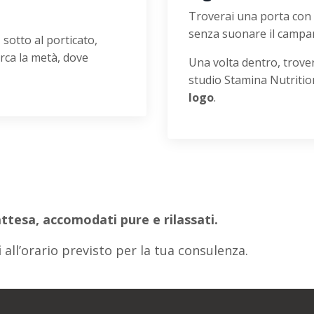
Troverai una porta con 
senza suonare il campan
, sotto al porticato,
rca la metà, dove
Una volta dentro, trover
studio Stamina Nutriti
logo
.
attesa, accomodati pure e rilassati.
i
all’orario previsto per la tua consulenza.