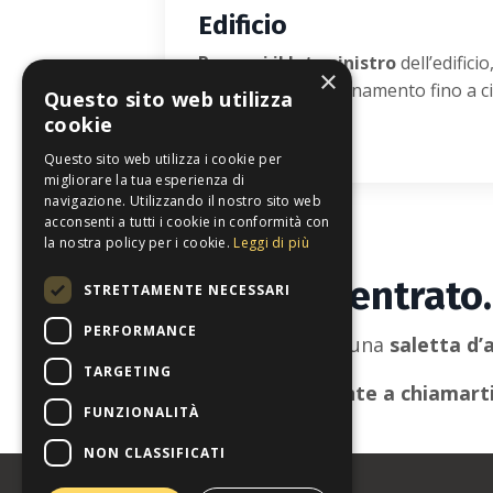
Edificio
Percorri il lato sinistro
dell’edificio
seguendo il camminamento fino a ci
troverai lo studio.
Una volta entrato.
All’interno troverai una
saletta d’
Verrò personalmente a chiamart