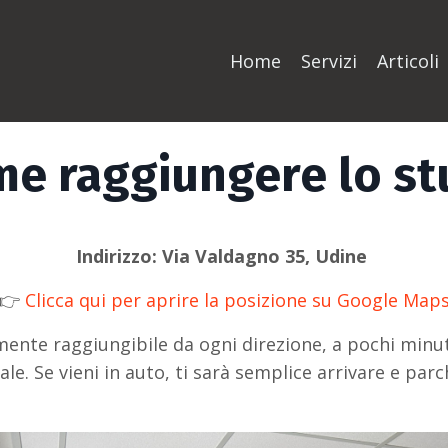
Home
Servizi
Articoli
e raggiungere lo st
Indirizzo:
Via Valdagno 35, Udine
👉
Clicca qui per aprire la posizione su Google Map
mente raggiungibile da ogni direzione, a pochi minuti
le. Se vieni in auto, ti sarà semplice arrivare e par