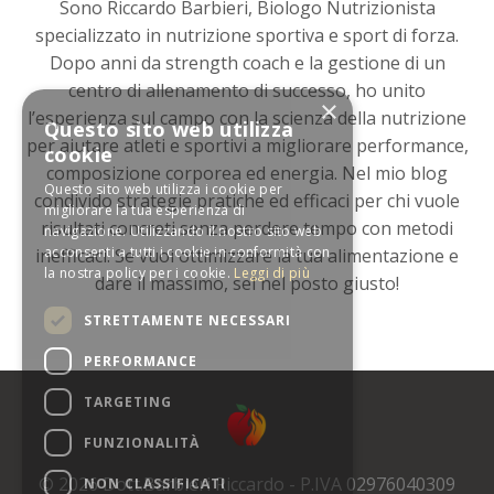
Sono Riccardo Barbieri, Biologo Nutrizionista
specializzato in nutrizione sportiva e sport di forza.
Dopo anni da strength coach e la gestione di un
centro di allenamento di successo, ho unito
l’esperienza sul campo con la scienza della nutrizione
per aiutare atleti e sportivi a migliorare performance,
composizione corporea ed energia. Nel mio blog
condivido strategie pratiche ed efficaci per chi vuole
risultati concreti senza perdere tempo con metodi
inefficaci. Se vuoi ottimizzare la tua alimentazione e
dare il massimo, sei nel posto giusto!
© 2026 Dott.Barbieri Riccardo - P.IVA 02976040309